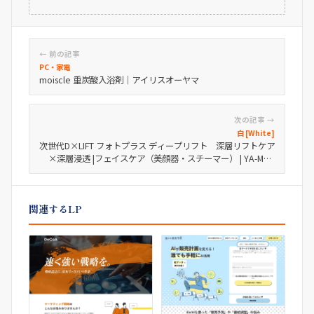
← 前の記事
PC・家電
moiscle 重炭酸入浴剤｜アイリスオーヤマ
次の記事 →
白 [White]
次世代D×LIFT フォトプラス ディープリフト 深層リフトケア
×深層浸透 |フェイスケア（美顔器・スチーマー） | YA-MAN
TOKYO JAPAN | ヤーマン株式会社
関連するLP