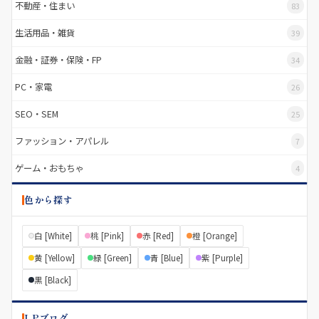
不動産・住まい
83
生活用品・雑貨
39
金融・証券・保険・FP
34
PC・家電
26
SEO・SEM
25
ファッション・アパレル
7
ゲーム・おもちゃ
4
色から探す
白 [White]
桃 [Pink]
赤 [Red]
橙 [Orange]
黄 [Yellow]
緑 [Green]
青 [Blue]
紫 [Purple]
黒 [Black]
LPブログ