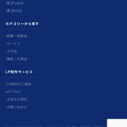
紫 [Purple]
黒 [Black]
カテゴリーから探す
医療・医薬品
サービス
その他
美容・化粧品
LP制作サービス
LP制作のご相談
LPブログ
お役立ち資料
お問い合わせ
Copyright © 2026 ランディングページ（LP）集め
TOP
About
プライバシ
お問い