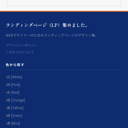
ランディングページ（LP）集めました。
WEBデザイナーのためのランディングページのデザイン集。
プライバシーポリシー
このサイトについて
色から探す
白 [White]
桃 [Pink]
赤 [Red]
橙 [Orange]
黄 [Yellow]
緑 [Green]
青 [Blue]