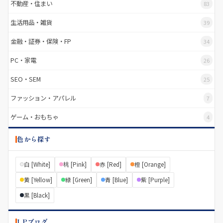
不動産・住まい
83
生活用品・雑貨
39
金融・証券・保険・FP
34
PC・家電
26
SEO・SEM
25
ファッション・アパレル
7
ゲーム・おもちゃ
4
色から探す
白 [White]
桃 [Pink]
赤 [Red]
橙 [Orange]
黄 [Yellow]
緑 [Green]
青 [Blue]
紫 [Purple]
黒 [Black]
LPブログ