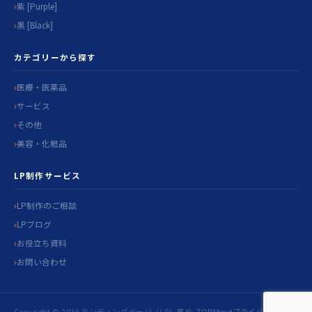
紫 [Purple]
黒 [Black]
カテゴリーから探す
医療・医薬品
サービス
その他
美容・化粧品
LP制作サービス
LP制作のご相談
LPブログ
お役立ち資料
お問い合わせ
Copyright © 2026 ランディングページ（LP）集め
TOP
About
プライバシ
お問い