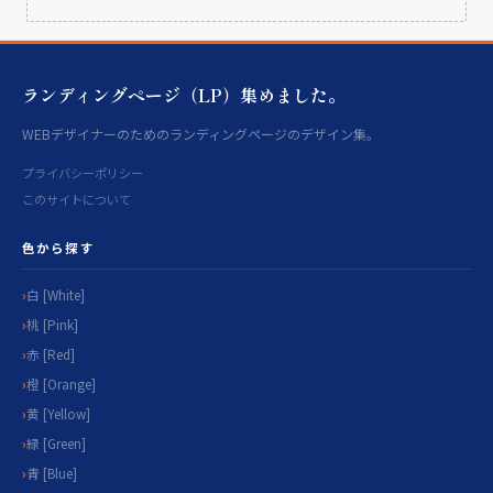
ランディングページ（LP）集めました。
WEBデザイナーのためのランディングページのデザイン集。
プライバシーポリシー
このサイトについて
色から探す
白 [White]
桃 [Pink]
赤 [Red]
橙 [Orange]
黄 [Yellow]
緑 [Green]
青 [Blue]