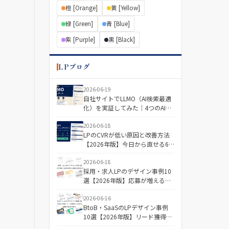
橙 [Orange]
黄 [Yellow]
緑 [Green]
青 [Blue]
紫 [Purple]
黒 [Black]
LPブログ
2026-06-19
自社サイトでLLMO（AI検索最適
化）を実証してみた｜4つのAIで
「引用される記事・されない記
事」を分けた差とは
2026-06-18
LPのCVRが低い原因と改善方法
【2026年版】今日から直せる6
つの視点＋診断チェックリスト
2026-06-18
採用・求人LPのデザイン事例10
選【2026年版】応募が増える構
成と配色の傾向
2026-06-16
BtoB・SaaSのLPデザイン事例
10選【2026年版】リード獲得に
つながる構成と配色の傾向