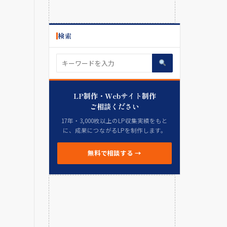
検索
LP制作・Webサイト制作
ご相談ください
17年・3,000枚以上のLP収集実績をもと
に、成果につながるLPを制作します。
無料で相談する →