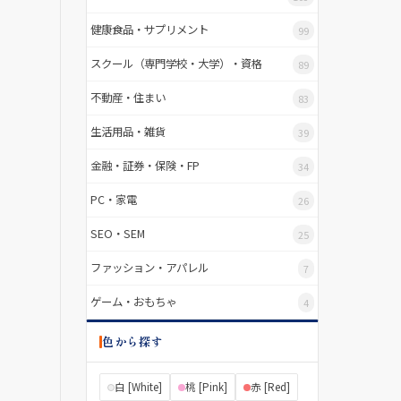
健康食品・サプリメント
99
スクール（専門学校・大学）・資格
89
不動産・住まい
83
生活用品・雑貨
39
金融・証券・保険・FP
34
PC・家電
26
SEO・SEM
25
ファッション・アパレル
7
ゲーム・おもちゃ
4
色から探す
白 [White]
桃 [Pink]
赤 [Red]