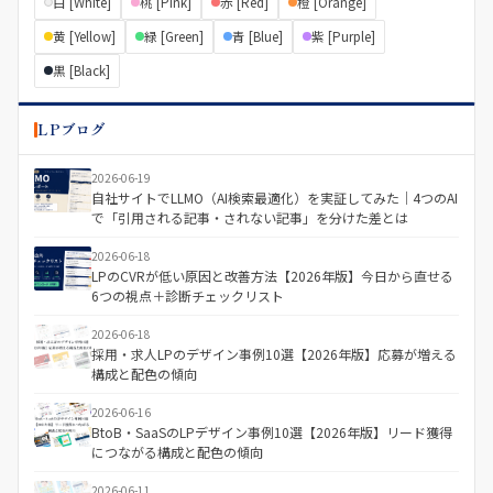
白 [White]
桃 [Pink]
赤 [Red]
橙 [Orange]
黄 [Yellow]
緑 [Green]
青 [Blue]
紫 [Purple]
黒 [Black]
LPブログ
2026-06-19
自社サイトでLLMO（AI検索最適化）を実証してみた｜4つのAI
で「引用される記事・されない記事」を分けた差とは
2026-06-18
LPのCVRが低い原因と改善方法【2026年版】今日から直せる
6つの視点＋診断チェックリスト
2026-06-18
採用・求人LPのデザイン事例10選【2026年版】応募が増える
構成と配色の傾向
2026-06-16
BtoB・SaaSのLPデザイン事例10選【2026年版】リード獲得
につながる構成と配色の傾向
2026-06-11