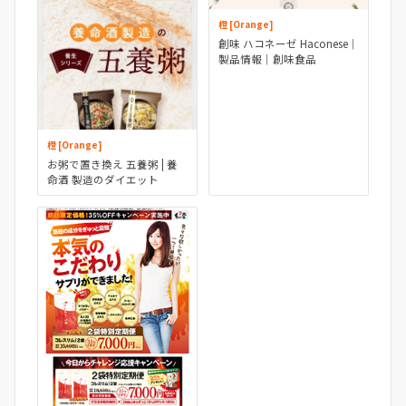
橙 [Orange]
創味 ハコネーゼ Haconese｜
製品情報｜創味食品
橙 [Orange]
お粥で置き換え 五養粥 | 養
命酒 製造のダイエット