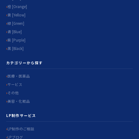
橙 [Orange]
黄 [Yellow]
緑 [Green]
青 [Blue]
紫 [Purple]
黒 [Black]
カテゴリーから探す
医療・医薬品
サービス
その他
美容・化粧品
LP制作サービス
LP制作のご相談
LPブログ