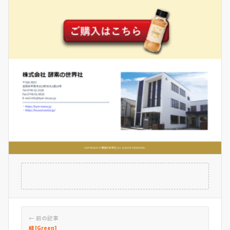
← 前の記事
緑 [Green]