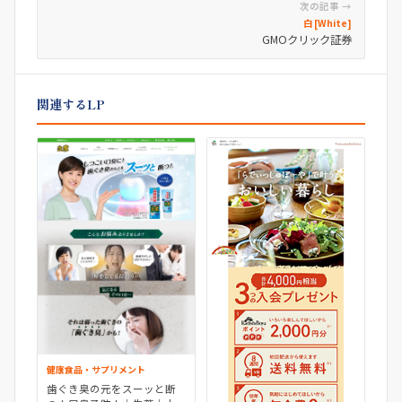
次の記事 →
白 [White]
GMOクリック証券
関連するLP
健康食品・サプリメント
歯ぐき臭の元をスーッと断