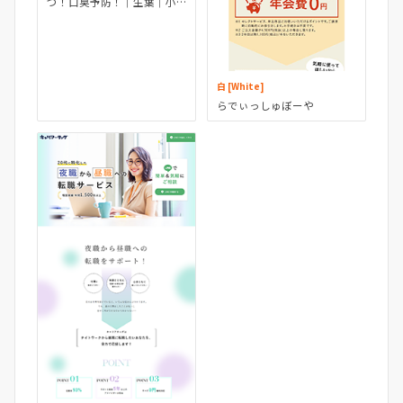
つ！口臭予防！｜生葉｜小
林製薬
白 [White]
らでぃっしゅぼーや