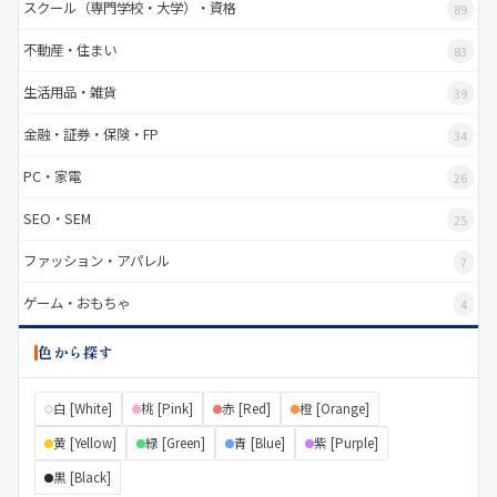
スクール（専門学校・大学）・資格
89
不動産・住まい
83
生活用品・雑貨
39
金融・証券・保険・FP
34
PC・家電
26
SEO・SEM
25
ファッション・アパレル
7
ゲーム・おもちゃ
4
色から探す
白 [White]
桃 [Pink]
赤 [Red]
橙 [Orange]
黄 [Yellow]
緑 [Green]
青 [Blue]
紫 [Purple]
黒 [Black]