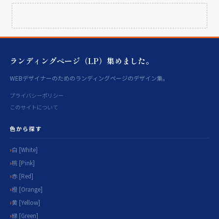
ランディングページ（LP）集めました。
WEBデザイナーのためのランディングページのデザイン集。
プライバシーポリシー
このサイトについて
色から探す
白 [White]
桃 [Pink]
赤 [Red]
橙 [Orange]
黄 [Yellow]
緑 [Green]