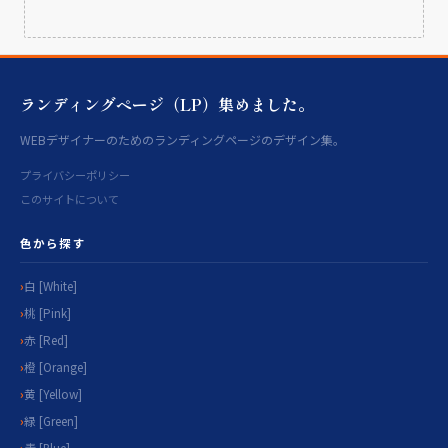
ランディングページ（LP）集めました。
WEBデザイナーのためのランディングページのデザイン集。
プライバシーポリシー
このサイトについて
色から探す
白 [White]
桃 [Pink]
赤 [Red]
橙 [Orange]
黄 [Yellow]
緑 [Green]
青 [Blue]