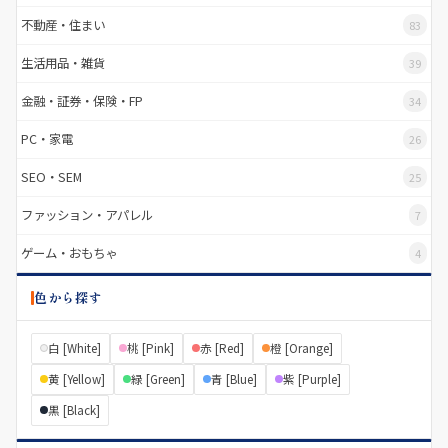
不動産・住まい
83
生活用品・雑貨
39
金融・証券・保険・FP
34
PC・家電
26
SEO・SEM
25
ファッション・アパレル
7
ゲーム・おもちゃ
4
色から探す
白 [White]
桃 [Pink]
赤 [Red]
橙 [Orange]
黄 [Yellow]
緑 [Green]
青 [Blue]
紫 [Purple]
黒 [Black]