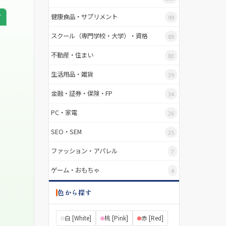
健康食品・サプリメント
99
スクール（専門学校・大学）・資格
89
不動産・住まい
83
生活用品・雑貨
39
金融・証券・保険・FP
34
PC・家電
26
SEO・SEM
25
ファッション・アパレル
7
ゲーム・おもちゃ
4
色から探す
白 [White]
桃 [Pink]
赤 [Red]