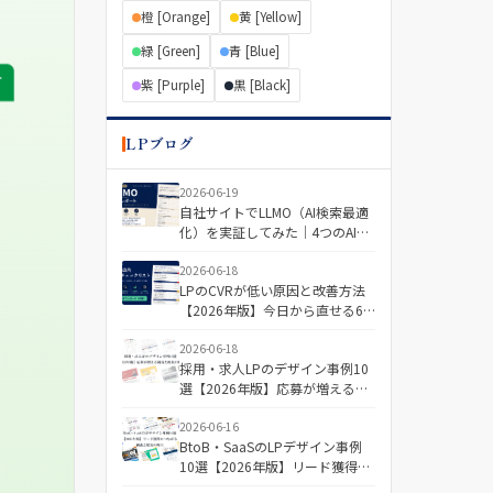
橙 [Orange]
黄 [Yellow]
緑 [Green]
青 [Blue]
紫 [Purple]
黒 [Black]
LPブログ
2026-06-19
自社サイトでLLMO（AI検索最適
化）を実証してみた｜4つのAIで
「引用される記事・されない記
事」を分けた差とは
2026-06-18
LPのCVRが低い原因と改善方法
【2026年版】今日から直せる6
つの視点＋診断チェックリスト
2026-06-18
採用・求人LPのデザイン事例10
選【2026年版】応募が増える構
成と配色の傾向
2026-06-16
BtoB・SaaSのLPデザイン事例
10選【2026年版】リード獲得に
つながる構成と配色の傾向