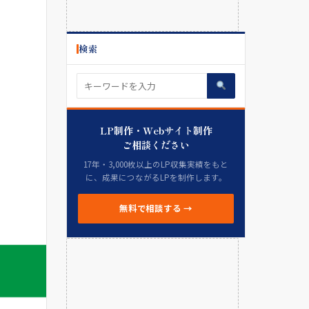
検索
LP制作・Webサイト制作
ご相談ください
17年・3,000枚以上のLP収集実績をもと
に、成果につながるLPを制作します。
無料で相談する →