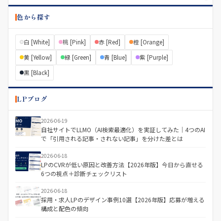
色から探す
白 [White]
桃 [Pink]
赤 [Red]
橙 [Orange]
黄 [Yellow]
緑 [Green]
青 [Blue]
紫 [Purple]
黒 [Black]
LPブログ
2026-06-19
自社サイトでLLMO（AI検索最適化）を実証してみた｜4つのAI
で「引用される記事・されない記事」を分けた差とは
2026-06-18
LPのCVRが低い原因と改善方法【2026年版】今日から直せる
6つの視点＋診断チェックリスト
2026-06-18
採用・求人LPのデザイン事例10選【2026年版】応募が増える
構成と配色の傾向