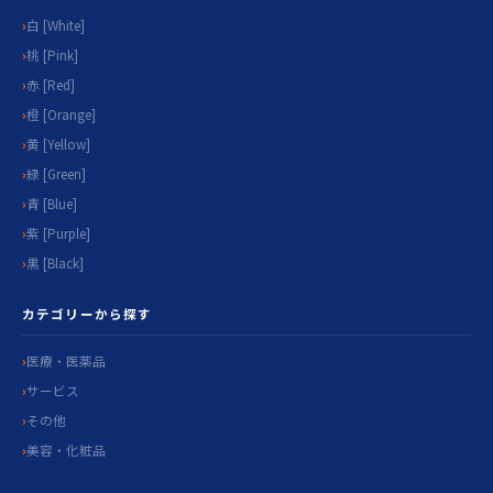
白 [White]
桃 [Pink]
赤 [Red]
橙 [Orange]
黄 [Yellow]
緑 [Green]
青 [Blue]
紫 [Purple]
黒 [Black]
カテゴリーから探す
医療・医薬品
サービス
その他
美容・化粧品