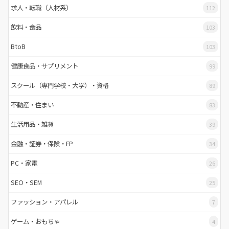
求人・転職（人材系）
112
飲料・食品
103
BtoB
103
健康食品・サプリメント
99
スクール（専門学校・大学）・資格
89
不動産・住まい
83
生活用品・雑貨
39
金融・証券・保険・FP
34
PC・家電
26
SEO・SEM
25
ファッション・アパレル
7
ゲーム・おもちゃ
4