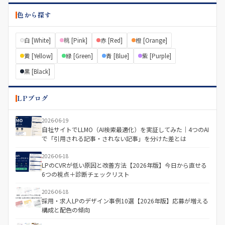
色から探す
白 [White]
桃 [Pink]
赤 [Red]
橙 [Orange]
黄 [Yellow]
緑 [Green]
青 [Blue]
紫 [Purple]
黒 [Black]
LPブログ
2026-06-19
自社サイトでLLMO（AI検索最適化）を実証してみた｜4つのAI
で「引用される記事・されない記事」を分けた差とは
2026-06-18
LPのCVRが低い原因と改善方法【2026年版】今日から直せる
6つの視点＋診断チェックリスト
2026-06-18
採用・求人LPのデザイン事例10選【2026年版】応募が増える
構成と配色の傾向