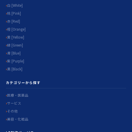
白 [White]
桃 [Pink]
赤 [Red]
橙 [Orange]
黄 [Yellow]
緑 [Green]
青 [Blue]
紫 [Purple]
黒 [Black]
カテゴリーから探す
医療・医薬品
サービス
その他
美容・化粧品