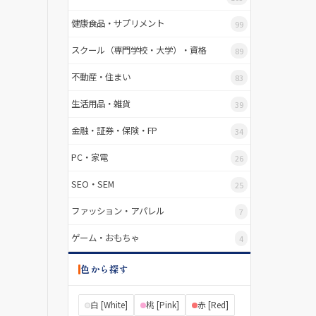
健康食品・サプリメント
99
スクール（専門学校・大学）・資格
89
不動産・住まい
83
生活用品・雑貨
39
金融・証券・保険・FP
34
PC・家電
26
SEO・SEM
25
ファッション・アパレル
7
ゲーム・おもちゃ
4
色から探す
白 [White]
桃 [Pink]
赤 [Red]