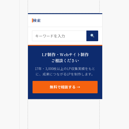
検索
LP制作・Webサイト制作
ご相談ください
17年・3,000枚以上のLP収集実績をもと
に、成果につながるLPを制作します。
無料で相談する →