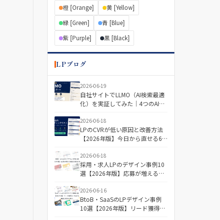
橙 [Orange]
黄 [Yellow]
緑 [Green]
青 [Blue]
紫 [Purple]
黒 [Black]
LPブログ
2026-06-19
自社サイトでLLMO（AI検索最適
化）を実証してみた｜4つのAIで
「引用される記事・されない記
事」を分けた差とは
2026-06-18
LPのCVRが低い原因と改善方法
【2026年版】今日から直せる6
つの視点＋診断チェックリスト
2026-06-18
採用・求人LPのデザイン事例10
選【2026年版】応募が増える構
成と配色の傾向
2026-06-16
BtoB・SaaSのLPデザイン事例
10選【2026年版】リード獲得に
つながる構成と配色の傾向