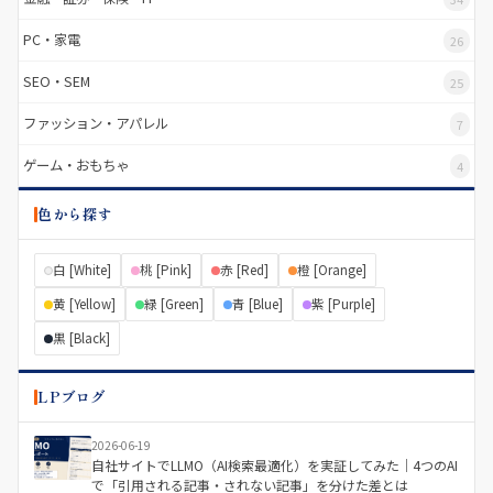
PC・家電
26
SEO・SEM
25
ファッション・アパレル
7
ゲーム・おもちゃ
4
色から探す
白 [White]
桃 [Pink]
赤 [Red]
橙 [Orange]
黄 [Yellow]
緑 [Green]
青 [Blue]
紫 [Purple]
黒 [Black]
LPブログ
2026-06-19
自社サイトでLLMO（AI検索最適化）を実証してみた｜4つのAI
で「引用される記事・されない記事」を分けた差とは