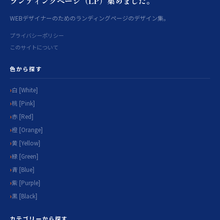
ランディングページ（LP）集めました。
WEBデザイナーのためのランディングページのデザイン集。
プライバシーポリシー
このサイトについて
色から探す
白 [White]
桃 [Pink]
赤 [Red]
橙 [Orange]
黄 [Yellow]
緑 [Green]
青 [Blue]
紫 [Purple]
黒 [Black]
カテゴリーから探す