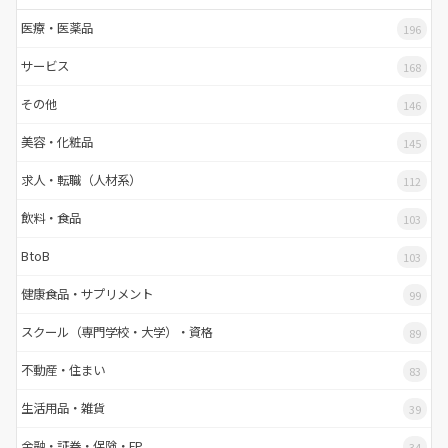
医療・医薬品
196
サービス
168
その他
146
美容・化粧品
145
求人・転職（人材系）
112
飲料・食品
103
BtoB
103
健康食品・サプリメント
99
スクール（専門学校・大学）・資格
89
不動産・住まい
83
生活用品・雑貨
39
金融・証券・保険・FP
34