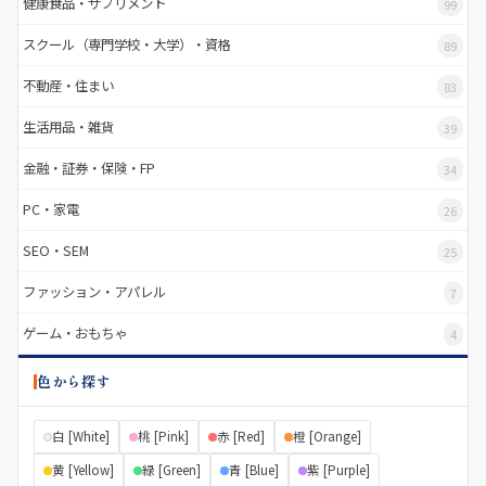
健康食品・サプリメント
99
スクール（専門学校・大学）・資格
89
不動産・住まい
83
生活用品・雑貨
39
金融・証券・保険・FP
34
PC・家電
26
SEO・SEM
25
ファッション・アパレル
7
ゲーム・おもちゃ
4
色から探す
白 [White]
桃 [Pink]
赤 [Red]
橙 [Orange]
黄 [Yellow]
緑 [Green]
青 [Blue]
紫 [Purple]