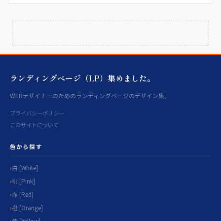
ランディングページ（LP）集めました。
WEBデザイナーのためのランディングページのデザイン集。
プライバシーポリシー
このサイトについて
色から探す
白 [White]
桃 [Pink]
赤 [Red]
橙 [Orange]
黄 [Yellow]