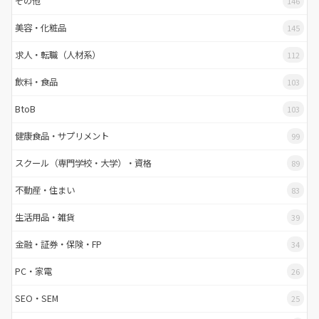
その他
146
美容・化粧品
145
求人・転職（人材系）
112
飲料・食品
103
BtoB
103
健康食品・サプリメント
99
スクール（専門学校・大学）・資格
89
不動産・住まい
83
生活用品・雑貨
39
金融・証券・保険・FP
34
PC・家電
26
SEO・SEM
25