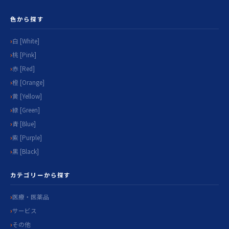
色から探す
白 [White]
桃 [Pink]
赤 [Red]
橙 [Orange]
黄 [Yellow]
緑 [Green]
青 [Blue]
紫 [Purple]
黒 [Black]
カテゴリーから探す
医療・医薬品
サービス
その他