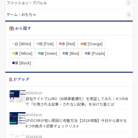
ファッション・アパレル
7
ゲーム・おもちゃ
4
色から探す
白 [White]
桃 [Pink]
赤 [Red]
橙 [Orange]
黄 [Yellow]
緑 [Green]
青 [Blue]
紫 [Purple]
黒 [Black]
LPブログ
2026-06-19
自社サイトでLLMO（AI検索最適化）を実証してみた｜4つのAI
で「引用される記事・されない記事」を分けた差とは
2026-06-18
LPのCVRが低い原因と改善方法【2026年版】今日から直せる
6つの視点＋診断チェックリスト
2026-06-18