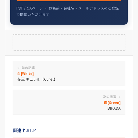
PDF / 全6ページ ・ お名前・会社名・メールアドレスのご登録
で閲覧いただけます
← 前の記事
白 [White]
花王 キュレル【Curel】
次の記事 →
緑 [Green]
BIHADA
関連するLP