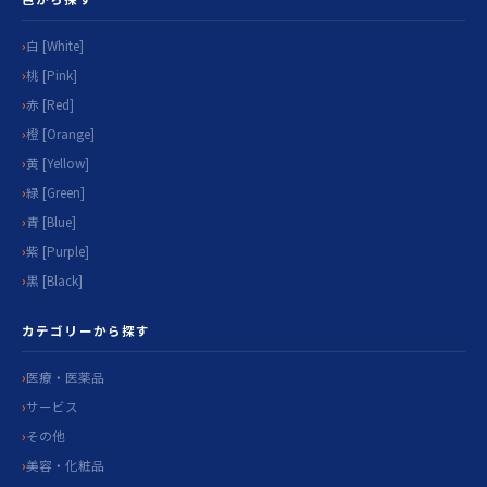
白 [White]
桃 [Pink]
赤 [Red]
橙 [Orange]
黄 [Yellow]
緑 [Green]
青 [Blue]
紫 [Purple]
黒 [Black]
カテゴリーから探す
医療・医薬品
サービス
その他
美容・化粧品