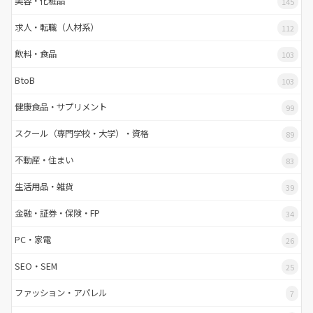
美容・化粧品
145
求人・転職（人材系）
112
飲料・食品
103
BtoB
103
健康食品・サプリメント
99
スクール（専門学校・大学）・資格
89
不動産・住まい
83
生活用品・雑貨
39
金融・証券・保険・FP
34
PC・家電
26
SEO・SEM
25
ファッション・アパレル
7