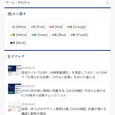
ゲーム・おもちゃ
4
色から探す
白 [White]
桃 [Pink]
赤 [Red]
橙 [Orange]
黄 [Yellow]
緑 [Green]
青 [Blue]
紫 [Purple]
黒 [Black]
LPブログ
2026-06-19
自社サイトでLLMO（AI検索最適化）を実証してみた｜4つのAI
で「引用される記事・されない記事」を分けた差とは
2026-06-18
LPのCVRが低い原因と改善方法【2026年版】今日から直せる
6つの視点＋診断チェックリスト
2026-06-18
採用・求人LPのデザイン事例10選【2026年版】応募が増える
構成と配色の傾向