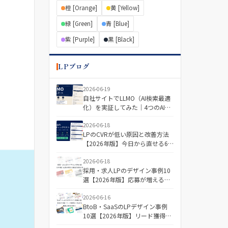
橙 [Orange]
黄 [Yellow]
緑 [Green]
青 [Blue]
紫 [Purple]
黒 [Black]
LPブログ
2026-06-19
自社サイトでLLMO（AI検索最適
化）を実証してみた｜4つのAIで
「引用される記事・されない記
事」を分けた差とは
2026-06-18
LPのCVRが低い原因と改善方法
【2026年版】今日から直せる6
つの視点＋診断チェックリスト
2026-06-18
採用・求人LPのデザイン事例10
選【2026年版】応募が増える構
成と配色の傾向
2026-06-16
BtoB・SaaSのLPデザイン事例
10選【2026年版】リード獲得に
つながる構成と配色の傾向