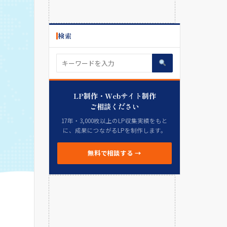
検索
LP制作・Webサイト制作
ご相談ください
17年・3,000枚以上のLP収集実績をもと
に、成果につながるLPを制作します。
無料で相談する →