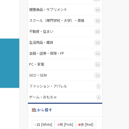
健康食品・サプリメント
99
スクール（専門学校・大学）・資格
89
不動産・住まい
83
生活用品・雑貨
39
金融・証券・保険・FP
34
PC・家電
26
SEO・SEM
25
ファッション・アパレル
7
ゲーム・おもちゃ
4
色から探す
白 [White]
桃 [Pink]
赤 [Red]