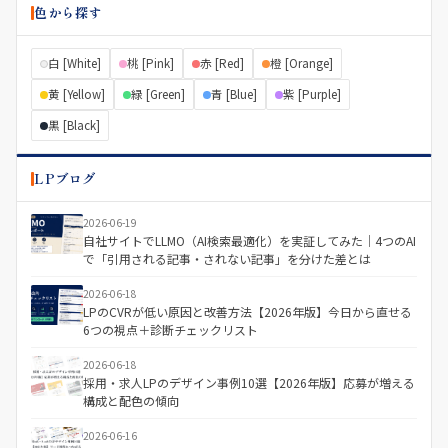
色から探す
白 [White]
桃 [Pink]
赤 [Red]
橙 [Orange]
黄 [Yellow]
緑 [Green]
青 [Blue]
紫 [Purple]
黒 [Black]
LPブログ
2026-06-19
自社サイトでLLMO（AI検索最適化）を実証してみた｜4つのAI
で「引用される記事・されない記事」を分けた差とは
2026-06-18
LPのCVRが低い原因と改善方法【2026年版】今日から直せる
6つの視点＋診断チェックリスト
2026-06-18
採用・求人LPのデザイン事例10選【2026年版】応募が増える
構成と配色の傾向
2026-06-16