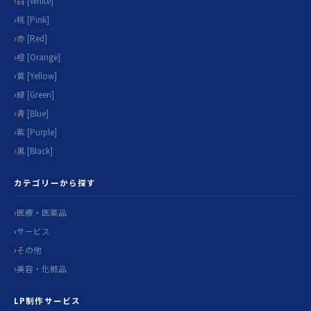
白 [White]
桃 [Pink]
赤 [Red]
橙 [Orange]
黄 [Yellow]
緑 [Green]
青 [Blue]
紫 [Purple]
黒 [Black]
カテゴリーから探す
医療・医薬品
サービス
その他
美容・化粧品
LP制作サービス