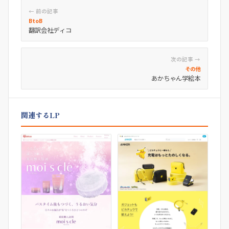
← 前の記事
BtoB
翻訳会社ディコ
次の記事 →
その他
あかちゃん学絵本
関連するLP