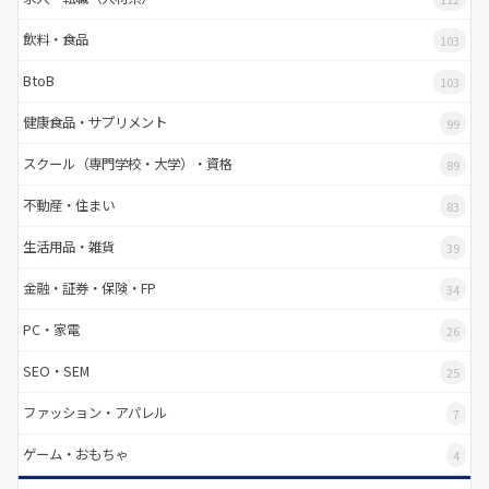
飲料・食品
103
BtoB
103
健康食品・サプリメント
99
スクール（専門学校・大学）・資格
89
不動産・住まい
83
生活用品・雑貨
39
金融・証券・保険・FP
34
PC・家電
26
SEO・SEM
25
ファッション・アパレル
7
ゲーム・おもちゃ
4